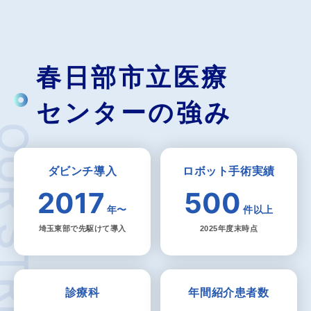
春日部市立医療
センターの強み
 STRENGTHS
ダビンチ導入
ロボット手術実績
2017
500
年〜
件以上
埼玉東部で先駆けて導入
2025年度末時点
診療科
年間紹介患者数