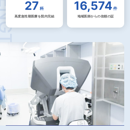
27
16,574
科
件
高度急性期医療を院内完結
地域医師からの信頼の証