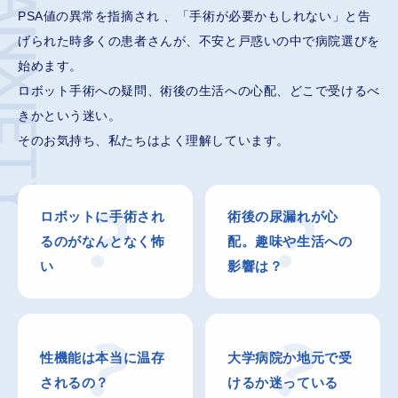
NXIETY
PSA値の異常を指摘され 、「手術が必要かもしれない」と告
げられた時
多くの患者さんが、不安と戸惑いの中で病院選びを
始めます。
ロボット手術への疑問、術後の生活への心配、どこで受けるべ
きかという迷い。
そのお気持ち、私たちはよく理解しています。
ロボットに手術され
術後の尿漏れが心
るのが
なんとなく怖
配。
趣味や生活への
い
影響は？
性機能は
本当に温存
大学病院か
地元で受
されるの？
けるか迷っている