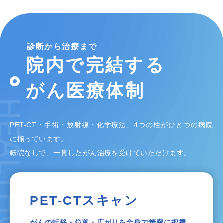
診断から治療まで
院内で完結する
がん医療体制
ALTHCARE
PET-CT・手術・放射線・化学療法、4つの柱がひとつの病院
に揃っています。
転院なしで、一貫したがん治療を受けていただけます。
PET-CTスキャン
がんの転移・位置・広がりを全身で精密に把握。