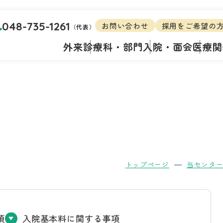
048-735-1261
お問い合わせ
採用をご希望の
（代表）
外来
診療科・部門
入院・面会
医療関
トップページ
当センタ
項
入院基本料に関する事項