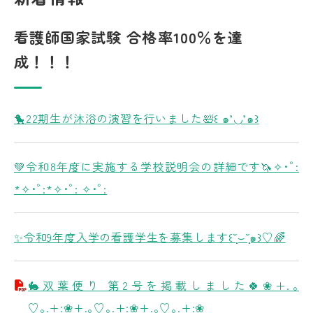
看護師国家試験 合格率100％を達
成！！！
🐤22期生が沐浴の演習を行いました🛀꒰ ๑’◡’๑꒱
💚令和8年度に実施する学校説明会の詳細です🦄✧･ﾟ:
*✧･ﾟ:*✧･ﾟ: ✧･ﾟ:
✨令和9年度入学の看護学生を募集します꒰˘̩̩̩⌣˘̩̩̩๑꒱♡🌈
🐇双葉便り 第2号を掲載しました🍀❀+.｡
♡｡.+:❀+.｡♡｡.+:❀+.｡♡｡.+:❀