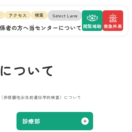
方
アクセス
検索
閲覧補助
救急外来
係者の方へ
当センターについて
）について
PT（非侵襲性出生前遺伝学的検査）について
診療部