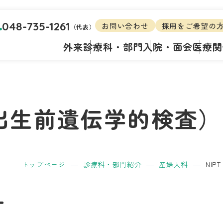
048-735-1261
お問い合わせ
採用をご希望の
（代表）
外来
診療科・部門
入院・面会
医療関
性出生前遺伝学的検査
トップページ
診療科・部門紹介
産婦人科
NI
す