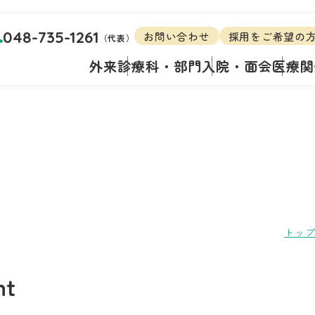
048-735-1261
お問い合わせ
採用をご希望の
（代表）
外来
診療科・部門
入院・面会
医療関
トッ
nt