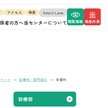
方
アクセス
検索
閲覧補助
救急外来
係者の方へ
当センターについて
プページ
診療科・部門紹介
栄養科
診療部